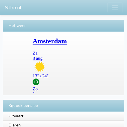
Ntbo.nl
Het weer
Kijk ook eens op
Uitvaart
Dieren